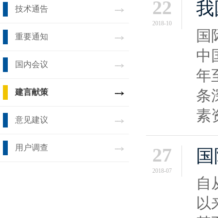
22
我
技术通告
2018-10
国
重要通知
中
国内会议
年
条
建言献策
素
意见建议
用户调查
27
国
2018-07
自
以