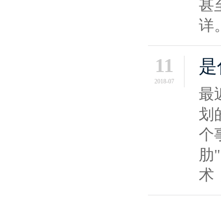
甚
详
11
是
2018-07
最
划
个
肋
术