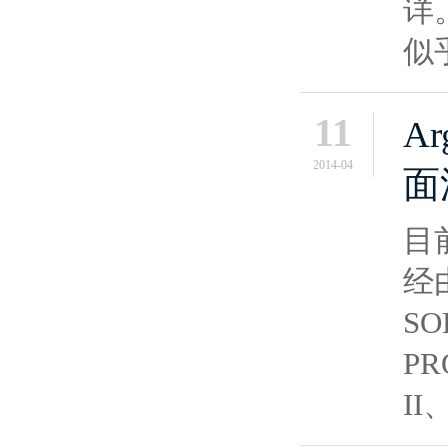
详
似
11
A
2014-04
面
目
经
S
PR
II