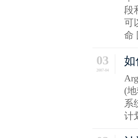
段
可
命
03
如
2007-04
Arg
(
系
计